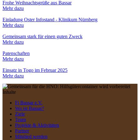
Frohe Weihnachtsgrüße aus Bassar
Mehr dazu
Einladung Oster Infostand - Klinikum Nürnberg
Mehr dazu
Gemeinsam stark für einen guten Zweck
Mehr dazu
Patenschaften
Mehr dazu
Einsatz in Togo im Februar 2025
Mehr dazu
Inhalte
Fi Bassar e.V.
Wo ist Bassar?
Ziele
Team
Projekte & Aktivitäten
Partner
Mitglied werden