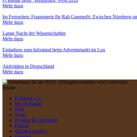
Fi Bassar beim "grenzenlos"-Fest 2026
Mehr dazu
Im Fernsehen: Frauenpreis für Rali Guemedji: Zwischen Nürnberg u
Mehr dazu
Lange Nacht der Wissenschaften
Mehr dazu
Einladung zum Infostand beim Adventsmarkt im Lux
Mehr dazu
Aktivitäten in Deutschland
Mehr dazu
Inhalte
Fi Bassar e.V.
Wo ist Bassar?
Ziele
Team
Projekte & Aktivitäten
Partner
Mitglied werden
Spenden