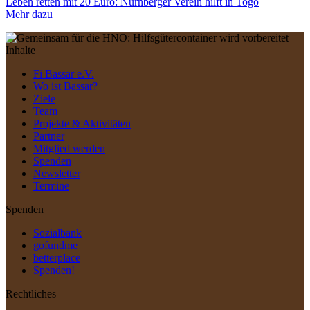
Leben retten mit 20 Euro: Nürnberger Verein hilft in Togo
Mehr dazu
Inhalte
Fi Bassar e.V.
Wo ist Bassar?
Ziele
Team
Projekte & Aktivitäten
Partner
Mitglied werden
Spenden
Newsletter
Termine
Spenden
Sozialbank
gofundme
betterplace
Spenden!
Rechtliches