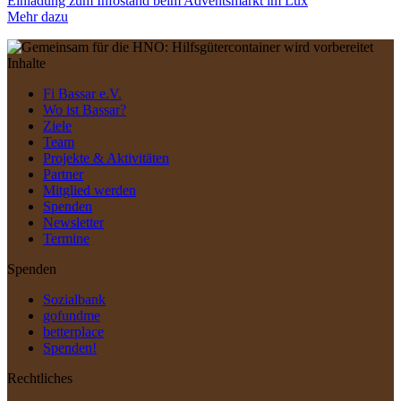
Einladung zum Infostand beim Adventsmarkt im Lux
Mehr dazu
Inhalte
Fi Bassar e.V.
Wo ist Bassar?
Ziele
Team
Projekte & Aktivitäten
Partner
Mitglied werden
Spenden
Newsletter
Termine
Spenden
Sozialbank
gofundme
betterplace
Spenden!
Rechtliches